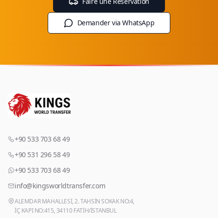
Faire une Réservation
Demander via WhatsApp
+90 533 703 68 49
+90 531 296 58 49
+90 533 703 68 49
info@kingsworldtransfer.com
ALEMDAR MAHALLESİ, 2. TAHSİN SOKAK NO:4,
İÇ KAPI NO:415, 34110 FATİH/İSTANBUL