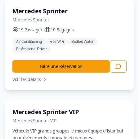
Minivan
Mercedes Sprinter
Mercedes
Sprinter
19
Passagers
10
Bagages
Air Conditioning
Free WiFi
Bottled Water
Professional Driver
Faire une Réservation
Voir les détails
Minivan
Mercedes Sprinter VIP
Mercedes
Sprinter VIP
Véhicule VIP grands groupes le mieux équipé d'Istanbul
pour événements corporate et mariages.