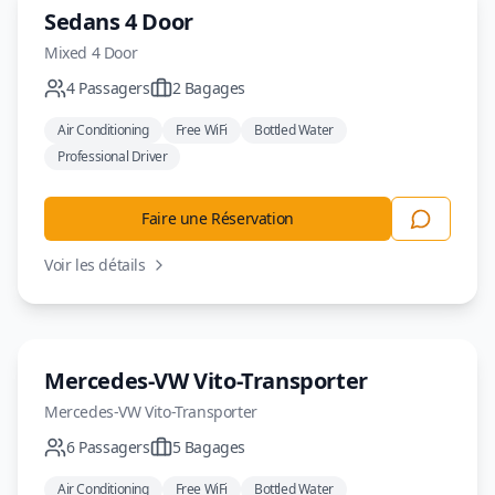
Berline
Sedans 4 Door
Mixed
4 Door
4
Passagers
2
Bagages
Air Conditioning
Free WiFi
Bottled Water
Professional Driver
Faire une Réservation
Voir les détails
Minivan
Mercedes-VW Vito-Transporter
Mercedes-VW
Vito-Transporter
6
Passagers
5
Bagages
Air Conditioning
Free WiFi
Bottled Water