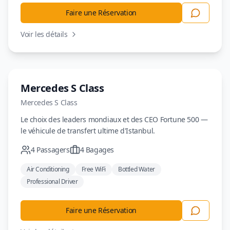
Faire une Réservation
Voir les détails
Luxe
Mercedes S Class
Mercedes
S Class
Le choix des leaders mondiaux et des CEO Fortune 500 —
le véhicule de transfert ultime d'Istanbul.
4
Passagers
4
Bagages
Air Conditioning
Free WiFi
Bottled Water
Professional Driver
Faire une Réservation