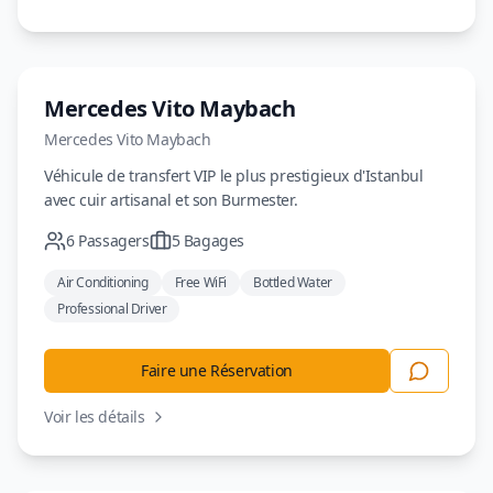
Luxe
Mercedes Vito Maybach
Mercedes
Vito Maybach
Véhicule de transfert VIP le plus prestigieux d'Istanbul
avec cuir artisanal et son Burmester.
6
Passagers
5
Bagages
Air Conditioning
Free WiFi
Bottled Water
Professional Driver
Faire une Réservation
Voir les détails