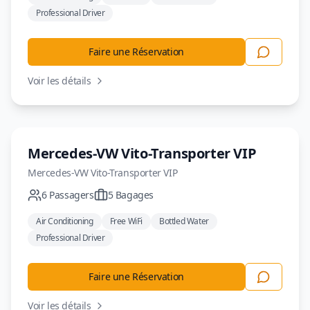
Professional Driver
Faire une Réservation
Voir les détails
Minivan
Mercedes-VW Vito-Transporter VIP
Mercedes-VW
Vito-Transporter VIP
6
Passagers
5
Bagages
Air Conditioning
Free WiFi
Bottled Water
Professional Driver
Faire une Réservation
Voir les détails