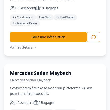
19
Passagers
10
Bagages
Air Conditioning
Free WiFi
Bottled Water
Professional Driver
Faire une Réservation
Voir les détails
Luxe
Mercedes Sedan Maybach
Mercedes
Sedan Maybach
Confort première classe avion sur plateforme S-Class
pour transferts exécutifs.
4
Passagers
2
Bagages