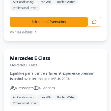
Air Conditioning
Free WiFi
Bottled Water
Professional Driver
Faire une Réservation
Voir les détails
Berline
Mercedes E Class
Mercedes
E Class
Équilibre parfait entre affaires et expérience premium
Istanbul avec technologie MBUX 2023.
4
Passagers
4
Bagages
Air Conditioning
Free WiFi
Bottled Water
Professional Driver