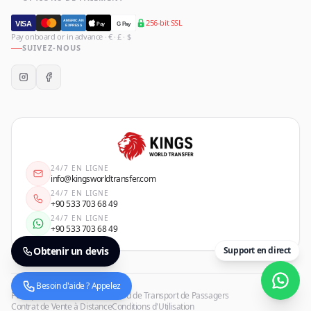
256-bit SSL
AMERICAN
VISA
Pay
G Pay
EXPRESS
Pay onboard or in advance · € · £ · $
SUIVEZ-NOUS
24/7 EN LIGNE
info@kingsworldtransfer.com
24/7 EN LIGNE
+90 533 703 68 49
24/7 EN LIGNE
+90 533 703 68 49
Obtenir un devis
Support en direct
Besoin d'aide ? Appelez
Politique de confidentialité
Accord de Transport de Passagers
Contrat de Vente à Distance
Conditions d'Utilisation