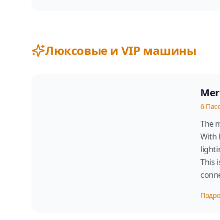
Люксовые и VIP машины
Mer
6
Пас
The m
With 
light
This 
conne
Подр