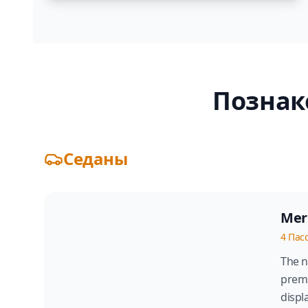
Познак
Седаны
Mer
4
Пас
The n
premi
displ