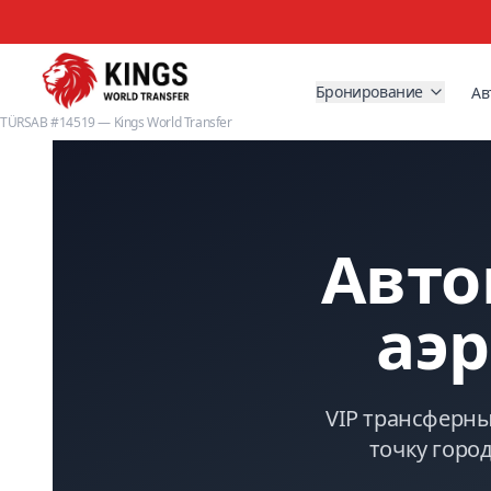
Бронирование
Ав
TÜRSAB #14519 — Kings World Transfer
Авто
аэ
VIP трансферны
точку горо