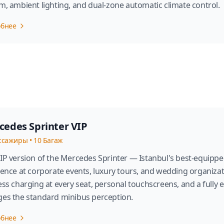
m, ambient lighting, and dual-zone automatic climate control.
обнее
cedes Sprinter VIP
ссажиры
•
10
Багаж
IP version of the Mercedes Sprinter — Istanbul's best-equipp
rence at corporate events, luxury tours, and wedding organiza
ess charging at every seat, personal touchscreens, and a fully 
es the standard minibus perception.
обнее