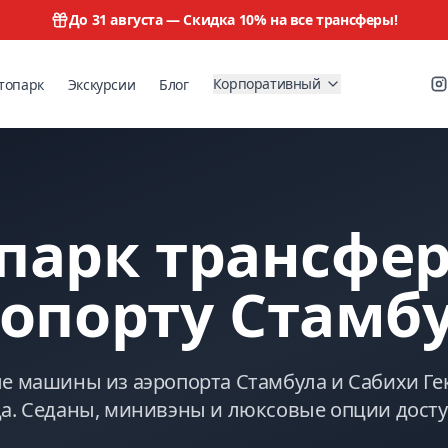
До 31 августа —
Скидка 10% на все трансферы!
Корпоративный
топарк
Экскурсии
Блог
парк трансфер
ропорту Стамб
е машины из аэропорта Стамбула и Сабихи Ге
да. Седаны, минивэны и люксовые опции досту