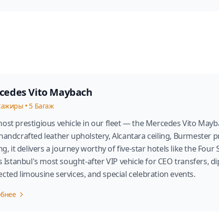
cedes Vito Maybach
сажиры
•
5
Багаж
ost prestigious vehicle in our fleet — the Mercedes Vito Maybac
handcrafted leather upholstery, Alcantara ceiling, Burmester p
ing, it delivers a journey worthy of five-star hotels like the Four
is Istanbul's most sought-after VIP vehicle for CEO transfers, d
cted limousine services, and special celebration events.
обнее