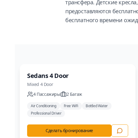
трансфера. Детские кресл
предоставляются бесплатн
бесплатного времени ожид
Седан
Sedans 4 Door
Mixed
4 Door
4
Пассажиры
2
Багаж
Air Conditioning
Free WiFi
Bottled Water
Professional Driver
Сделать бронирование