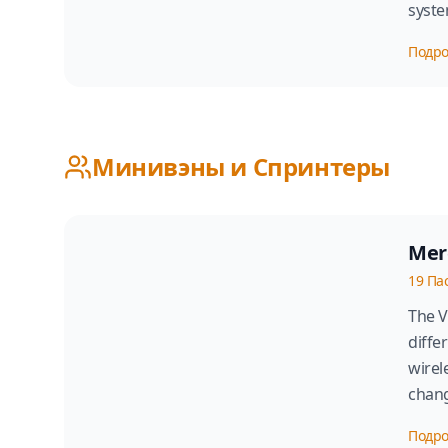
syste
Подр
Минивэны и Спринтеры
Mer
19
Па
The V
diffe
wirel
chang
Подр