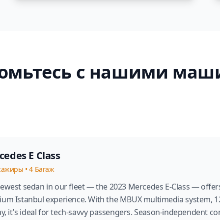
омьтесь с нашими ма
cedes E Class
сажиры
•
4
Багаж
ewest sedan in our fleet — the 2023 Mercedes E-Class — offers
um Istanbul experience. With the MBUX multimedia system, 12.
ay, it's ideal for tech-savvy passengers. Season-independent c