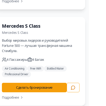
Подробнее
Люкс
Mercedes S Class
Mercedes
S Class
Выбор мировых лидеров и руководителей
Fortune 500 — лучшая трансферная машина
Стамбула.
4
Пассажиры
4
Багаж
Air Conditioning
Free WiFi
Bottled Water
Professional Driver
Сделать бронирование
Подробнее