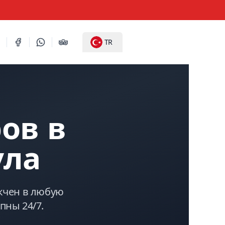
TR
ов в
ула
кчен в любую
пны 24/7.