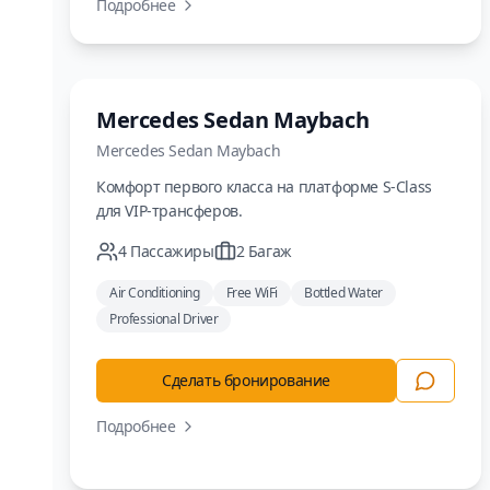
Подробнее
Люкс
Mercedes Sedan Maybach
Mercedes
Sedan Maybach
Комфорт первого класса на платформе S-Class
для VIP-трансферов.
4
Пассажиры
2
Багаж
Air Conditioning
Free WiFi
Bottled Water
Professional Driver
Сделать бронирование
Подробнее