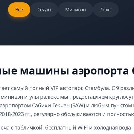
Все
Седан
Минивэн
Люкс
ные машины аэропорта 
лагает самый полный VIP автопарк Стамбула. С 9 ра
, минивэн и ультралюкс мы предоставляем круглос
, аэропортом Сабихи Гекчен (SAW) и любым пунктом 
18-2023 гг., регулярно обслуживаются и полность
еча с табличкой, бесплатный WiFi и холодная вода 