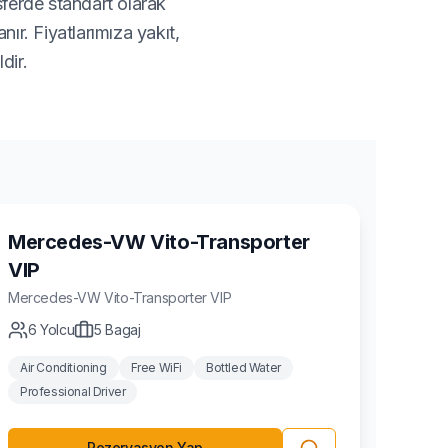
sferde standart olarak
ır. Fiyatlarımıza yakıt,
dir.
Minivan
Mercedes-VW Vito-Transporter
VIP
Mercedes-VW
Vito-Transporter VIP
6
Yolcu
5
Bagaj
Air Conditioning
Free WiFi
Bottled Water
Professional Driver
Rezervasyon Yap