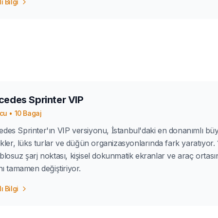
ı Bilgi
cedes Sprinter VIP
lcu
•
10
Bagaj
des Sprinter'ın VIP versiyonu, İstanbul'daki en donanımlı bü
likler, lüks turlar ve düğün organizasyonlarında fark yaratıyor.
blosuz şarj noktası, kişisel dokunmatik ekranlar ve araç ortası
ını tamamen değiştiriyor.
ı Bilgi