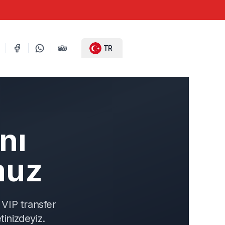
TR
nı
muz
VIP transfer
tinizdeyiz.