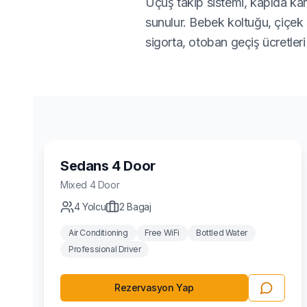
Uçuş takip sistemi, kapıda kar
sunulur. Bebek koltuğu, çiçek s
sigorta, otoban geçiş ücretler
Sedan
Sedans 4 Door
Mixed
4 Door
4
Yolcu
2
Bagaj
Air Conditioning
Free WiFi
Bottled Water
Professional Driver
Rezervasyon Yap