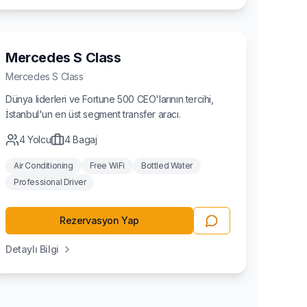
Lüks
Mercedes S Class
Mercedes
S Class
Dünya liderleri ve Fortune 500 CEO'larının tercihi,
İstanbul'un en üst segment transfer aracı.
4
Yolcu
4
Bagaj
Air Conditioning
Free WiFi
Bottled Water
Professional Driver
Rezervasyon Yap
Detaylı Bilgi