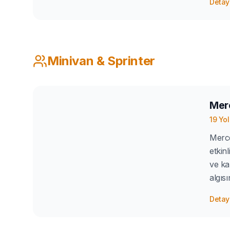
Detayl
Minivan & Sprinter
Mer
19
Yo
Merce
etkin
ve ka
algıs
Detayl