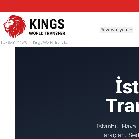
Rezervasyon
TÜRSAB #14519 — Kings World Transfer
İs
Tra
İstanbul Haval
araçları. Se