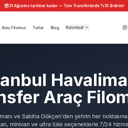
31 Ağustos tarihine kadar —
Tüm Transferlerde %10 İndirim!
Kurumsal
Araç Filomuz
Turlar
Blog
tanbul Havalima
nsfer Araç Filo
imanı ve Sabiha Gökçen'den şehrin her noktasına 
dan, minivan ve ultra lüks seçeneklerle 7/24 hizme