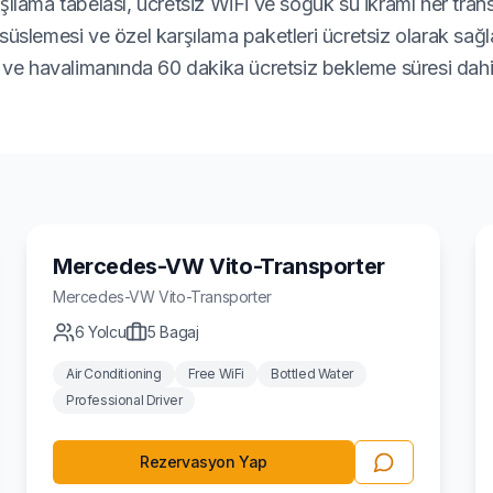
şılama tabelası, ücretsiz WiFi ve soğuk su ikramı her tran
üslemesi ve özel karşılama paketleri ücretsiz olarak sağlan
i ve havalimanında 60 dakika ücretsiz bekleme süresi dahil
Minivan
Mercedes-VW Vito-Transporter
Mercedes-VW
Vito-Transporter
6
Yolcu
5
Bagaj
Air Conditioning
Free WiFi
Bottled Water
Professional Driver
Rezervasyon Yap