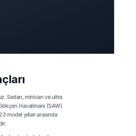
çları
uz. Sedan, minivan ve ultra
ha Gökçen Havalimanı (SAW)
23 model yılları arasında
ır.