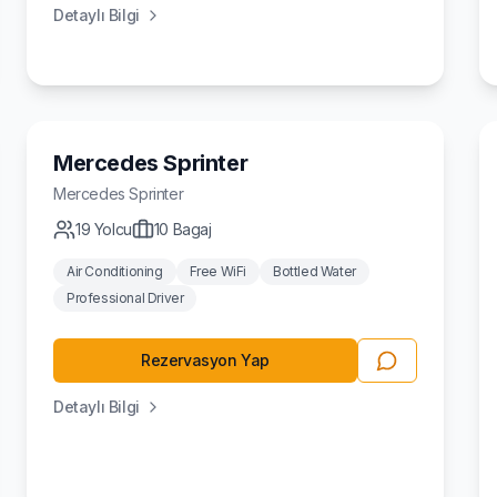
Detaylı Bilgi
Minivan
Mercedes Sprinter
Mercedes
Sprinter
19
Yolcu
10
Bagaj
Air Conditioning
Free WiFi
Bottled Water
Professional Driver
Rezervasyon Yap
Detaylı Bilgi