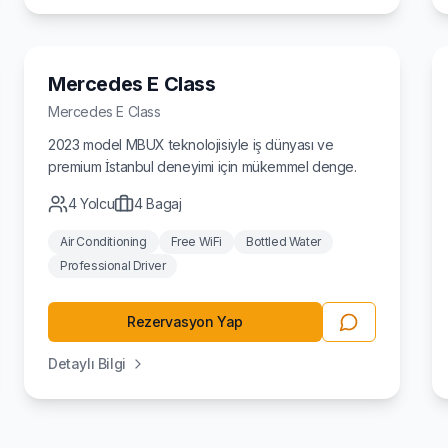
Sedan
Mercedes E Class
Mercedes
E Class
2023 model MBUX teknolojisiyle iş dünyası ve
premium İstanbul deneyimi için mükemmel denge.
4
Yolcu
4
Bagaj
Air Conditioning
Free WiFi
Bottled Water
Professional Driver
Rezervasyon Yap
Detaylı Bilgi