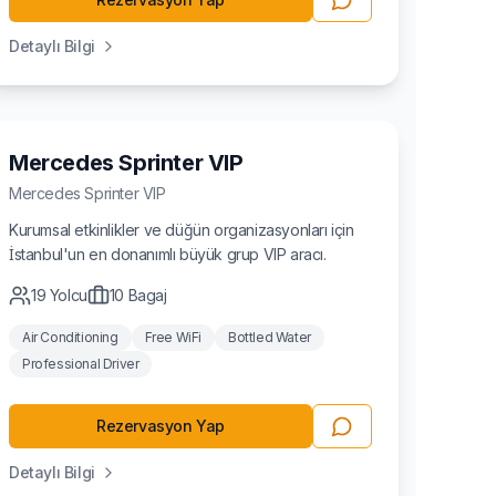
Detaylı Bilgi
Minivan
Mercedes Sprinter VIP
Mercedes
Sprinter VIP
Kurumsal etkinlikler ve düğün organizasyonları için
İstanbul'un en donanımlı büyük grup VIP aracı.
19
Yolcu
10
Bagaj
Air Conditioning
Free WiFi
Bottled Water
Professional Driver
Rezervasyon Yap
Detaylı Bilgi