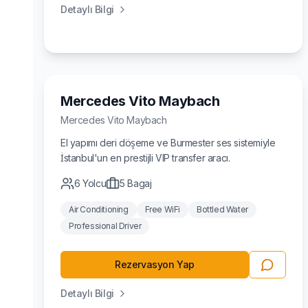
Detaylı Bilgi
Lüks
Mercedes Vito Maybach
Mercedes
Vito Maybach
El yapımı deri döşeme ve Burmester ses sistemiyle
İstanbul'un en prestijli VIP transfer aracı.
6
Yolcu
5
Bagaj
Air Conditioning
Free WiFi
Bottled Water
Professional Driver
Rezervasyon Yap
Detaylı Bilgi