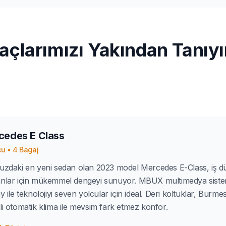
açlarımızı Yakından Tanıy
cedes E Class
cu
•
4
Bagaj
uzdaki en yeni sedan olan 2023 model Mercedes E-Class, iş d
nlar için mükemmel dengeyi sunuyor. MBUX multimedya sistemi, 
ay ile teknolojiyi seven yolcular için ideal. Deri koltuklar, Burme
li otomatik klima ile mevsim fark etmez konfor.