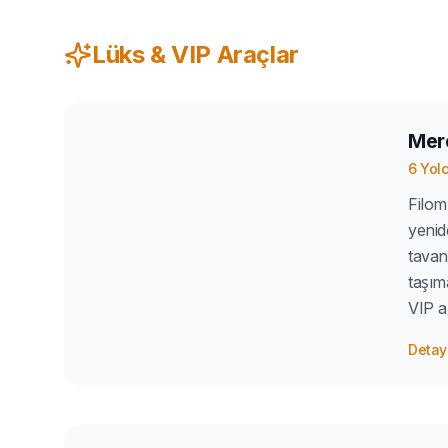
Lüks & VIP Araçlar
Mer
6
Yol
Filom
yenid
tavan
taşım
VIP 
Detayl