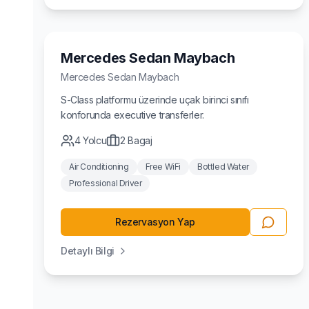
Lüks
Mercedes Sedan Maybach
Mercedes
Sedan Maybach
S-Class platformu üzerinde uçak birinci sınıfı
konforunda executive transferler.
4
Yolcu
2
Bagaj
Air Conditioning
Free WiFi
Bottled Water
Professional Driver
Rezervasyon Yap
Detaylı Bilgi