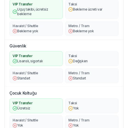
VIP Transfer
Taksi
Uçuş takibi, ücretsiz
Bekleme ücreti var
bekleme
Havaist / Shuttle
Metro / Tram
Bekleme yok
Bekleme yok
Güvenlik
VIP Transfer
Taksi
Lisanslı, sigortalı
Değişken
Havaist / Shuttle
Metro / Tram
Standart
Standart
Çocuk Koltuğu
VIP Transfer
Taksi
Ücretsiz
Yok
Havaist / Shuttle
Metro / Tram
Yok
Yok