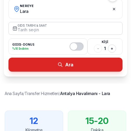
NEREYE
Lara
GİDİŞ TARİHİ & SAAT
Tarih seçin
KİŞİ
GİDİŞ-DÖNÜŞ
-
1
+
%10 İndirim
Ara
Ana Sayfa
/
Transfer Hizmetleri
/
Antalya Havalimanı
-
Lara
12
15-20
Kilometre
Dakika