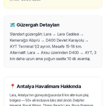
🗺️
Güzergah Detayları
Standart güzergâh: Lara → Lara Caddesi →
Kemerağzı Köprü → D400 Devlet Karayolu →
AYT Terminal 1/2 ayrım. Mesafe 15-18 km.
Alternatif: Lara → Aksu üzerinden D400 → AYT, 3
km daha uzun ama yoğun saatte 10 dk avantaj.
📍
Antalya Havalimanı
Hakkında
Lara, Antalya'nın güneydoğusunda 8 km altın kum plaj
bölgesi — 50+ all-inclusive lüks otel zinciri. Delphin
Imperial, Royal Wings, Titanic Beach Lara, Rixos Premium