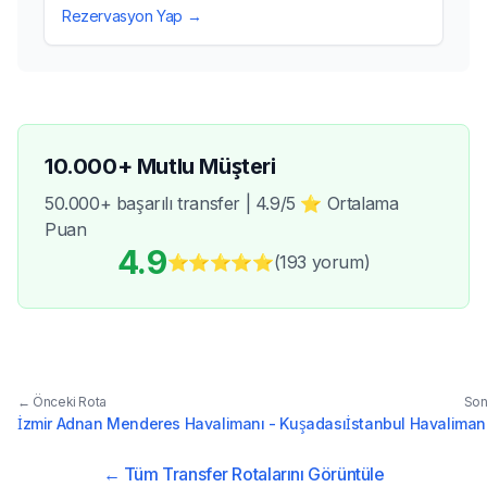
Rezervasyon Yap →
10.000+ Mutlu Müşteri
50.000+ başarılı transfer | 4.9/5 ⭐ Ortalama
Puan
4.9
⭐⭐⭐⭐⭐
(193
yorum
)
← Önceki Rota
Son
İzmir Adnan Menderes Havalimanı - Kuşadası
İstanbul Havaliman
← Tüm Transfer Rotalarını Görüntüle