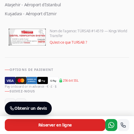
Ataşehir - Aéroport d'Istanbul
Kuşadası - Aéroport d'Izmir
Nom de l'agence
: TÜRSAB #14519 — Kings World
Transfer
Qu'est-ce que TURSAB ?
OPTIONS DE PAIEMENT
256-bit SSL
AMERICAN
VISA
Pay
G Pay
EXPRESS
Pay onboard or in advance · € · £ · $
SUIVEZ-NOUS
Obtenir un devis
Réserver en ligne