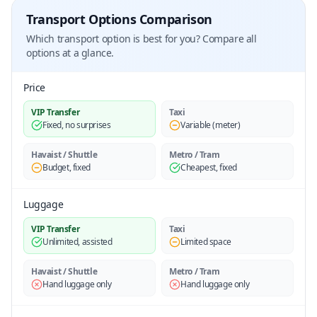
Transport Options Comparison
Which transport option is best for you? Compare all
options at a glance.
Price
VIP Transfer
Taxi
Fixed, no surprises
Variable (meter)
Havaist / Shuttle
Metro / Tram
Budget, fixed
Cheapest, fixed
Luggage
VIP Transfer
Taxi
Unlimited, assisted
Limited space
Havaist / Shuttle
Metro / Tram
Hand luggage only
Hand luggage only