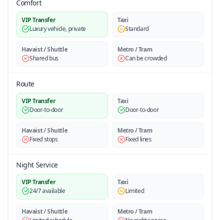
Comfort
VIP Transfer
Taxi
Luxury vehicle, private
Standard
Havaist / Shuttle
Metro / Tram
Shared bus
Can be crowded
Route
VIP Transfer
Taxi
Door-to-door
Door-to-door
Havaist / Shuttle
Metro / Tram
Fixed stops
Fixed lines
Night Service
VIP Transfer
Taxi
24/7 available
Limited
Havaist / Shuttle
Metro / Tram