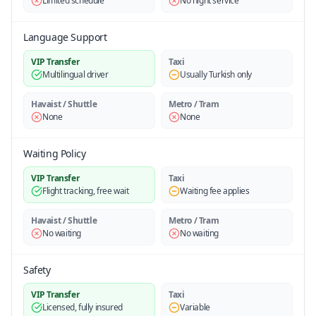
Limited schedule
No night service
Language Support
VIP Transfer
Taxi
Multilingual driver
Usually Turkish only
Havaist / Shuttle
Metro / Tram
None
None
Waiting Policy
VIP Transfer
Taxi
Flight tracking, free wait
Waiting fee applies
Havaist / Shuttle
Metro / Tram
No waiting
No waiting
Safety
VIP Transfer
Taxi
Licensed, fully insured
Variable