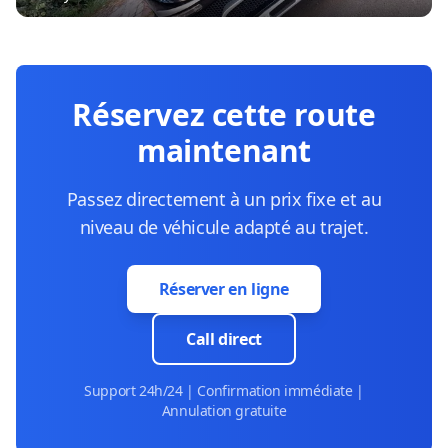
Réservez cette route
maintenant
Passez directement à un prix fixe et au
niveau de véhicule adapté au trajet.
Réserver en ligne
Call direct
Support 24h/24 | Confirmation immédiate |
Annulation gratuite