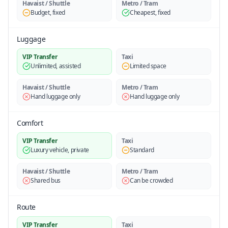
Havaist / Shuttle
Metro / Tram
Budget, fixed
Cheapest, fixed
Luggage
VIP Transfer
Taxi
Unlimited, assisted
Limited space
Havaist / Shuttle
Metro / Tram
Hand luggage only
Hand luggage only
Comfort
VIP Transfer
Taxi
Luxury vehicle, private
Standard
Havaist / Shuttle
Metro / Tram
Shared bus
Can be crowded
Route
VIP Transfer
Taxi