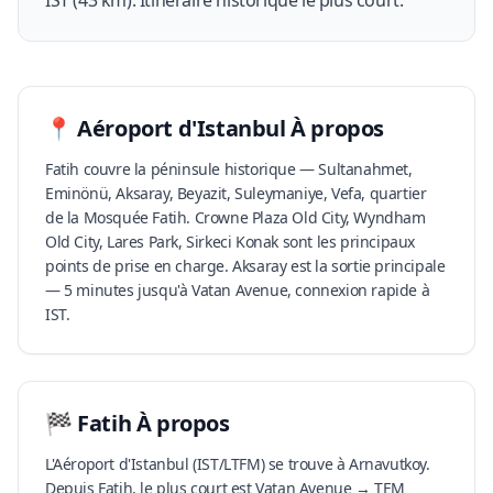
IST (43 km). Itinéraire historique le plus court.
📍
Aéroport d'Istanbul
À propos
Fatih couvre la péninsule historique — Sultanahmet,
Eminönü, Aksaray, Beyazit, Suleymaniye, Vefa, quartier
de la Mosquée Fatih. Crowne Plaza Old City, Wyndham
Old City, Lares Park, Sirkeci Konak sont les principaux
points de prise en charge. Aksaray est la sortie principale
— 5 minutes jusqu'à Vatan Avenue, connexion rapide à
IST.
🏁
Fatih
À propos
L'Aéroport d'Istanbul (IST/LTFM) se trouve à Arnavutkoy.
Depuis Fatih, le plus court est Vatan Avenue → TEM