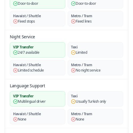
Door-to-door
Door-to-door
Havaist / Shuttle
Metro / Tram
Fixed stops
Fixed lines
Night Service
VIP Transfer
Taxi
24/7 available
Limited
Havaist / Shuttle
Metro / Tram
Limited schedule
No night service
Language Support
VIP Transfer
Taxi
Multilingual driver
Usually Turkish only
Havaist / Shuttle
Metro / Tram
None
None