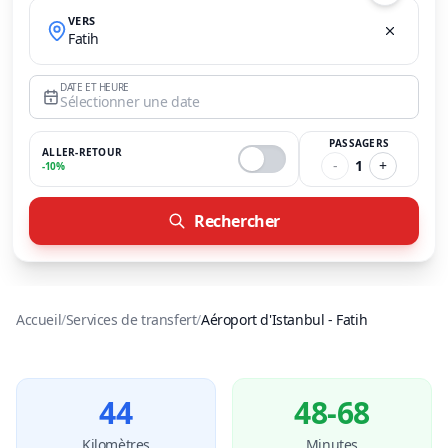
VERS
Fatih
DATE ET HEURE
Sélectionner une date
PASSAGERS
ALLER-RETOUR
-
1
+
-10%
Rechercher
Accueil
/
Services de transfert
/
Aéroport d'Istanbul
-
Fatih
44
48-68
Kilomètres
Minutes