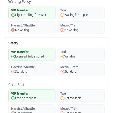
Waiting Policy
VIP Transfer
Taxi
Flight tracking, free wait
Waiting fee applies
Havaist / Shuttle
Metro / Tram
No waiting
No waiting
Safety
VIP Transfer
Taxi
Licensed, fully insured
Variable
Havaist / Shuttle
Metro / Tram
Standard
Standard
Child Seat
VIP Transfer
Taxi
Free on request
Not available
Havaist / Shuttle
Metro / Tram