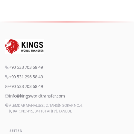
+90 533 703 68 49
+90 531 296 58 49
+90 533 703 68 49
info@kingsworldtransfer.com
ALEMDAR MAHALLESİ, 2. TAHSİN SOKAK NO:4,
İÇ KAPI NO:415, 34110 FATİH/İSTANBUL
SEITEN