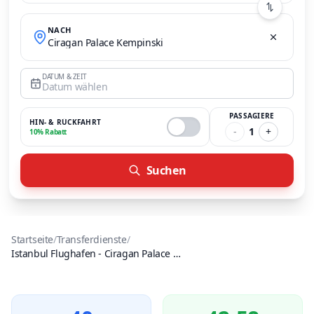
NACH
Ciragan Palace Kempinski
DATUM & ZEIT
Datum wählen
PASSAGIERE
HIN- & RÜCKFAHRT
-
1
+
10% Rabatt
Suchen
Startseite
/
Transferdienste
/
Istanbul Flughafen
-
Ciragan Palace Kempinski