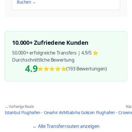
Buchen →
10.000+ Zufriedene Kunden
50.000+ erfolgreiche Transfers | 4.9/5 ⭐
Durchschnittliche Bewertung
4.9
⭐⭐⭐⭐⭐
(193
Bewertungen
)
← Vorherige Route
Näc
Istanbul Flughafen - Cevahir AVM
Sabiha Gokcen Flughafen - Crowne
← Alle Transferrouten anzeigen