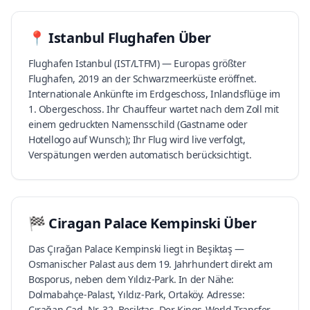
📍
Istanbul Flughafen
Über
Flughafen Istanbul (IST/LTFM) — Europas größter
Flughafen, 2019 an der Schwarzmeerküste eröffnet.
Internationale Ankünfte im Erdgeschoss, Inlandsflüge im
1. Obergeschoss. Ihr Chauffeur wartet nach dem Zoll mit
einem gedruckten Namensschild (Gastname oder
Hotellogo auf Wunsch); Ihr Flug wird live verfolgt,
Verspätungen werden automatisch berücksichtigt.
🏁
Ciragan Palace Kempinski
Über
Das Çırağan Palace Kempinski liegt in Beşiktaş —
Osmanischer Palast aus dem 19. Jahrhundert direkt am
Bosporus, neben dem Yıldız-Park. In der Nähe:
Dolmabahçe-Palast, Yıldız-Park, Ortaköy. Adresse:
Çırağan Cad. Nr. 32, Beşiktaş. Der Kings-World-Transfer-