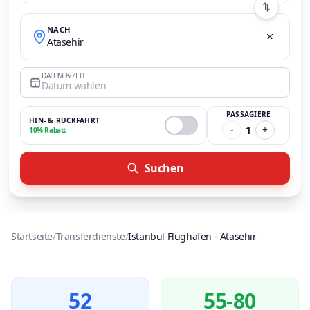
NACH
Atasehir
DATUM & ZEIT
Datum wählen
PASSAGIERE
HIN- & RÜCKFAHRT
-
1
+
10% Rabatt
Suchen
Startseite
/
Transferdienste
/
Istanbul Flughafen
-
Atasehir
52
55-80