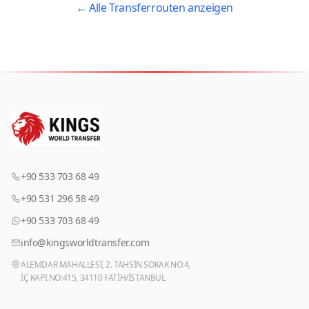
← Alle Transferrouten anzeigen
+90 533 703 68 49
+90 531 296 58 49
+90 533 703 68 49
info@kingsworldtransfer.com
ALEMDAR MAHALLESİ, 2. TAHSİN SOKAK NO:4,
İÇ KAPI NO:415, 34110 FATİH/İSTANBUL