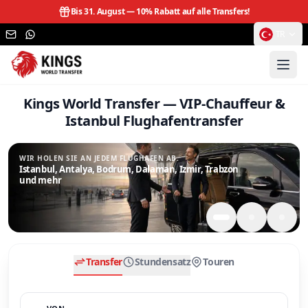
Bis 31. August —
10% Rabatt auf alle Transfers!
TR
Kings World Transfer — VIP-Chauffeur &
Istanbul Flughafentransfer
WIR HOLEN SIE AN JEDEM FLUGHAFEN AB.
Istanbul, Antalya, Bodrum, Dalaman, Izmir, Trabzon
und mehr
Transfer
Stundensatz
Touren