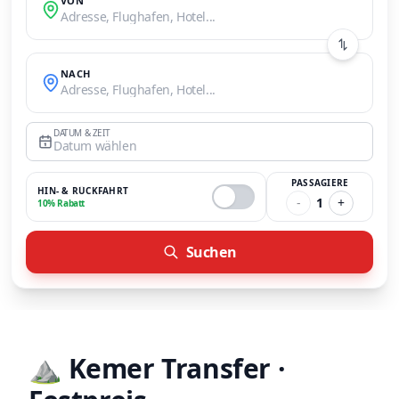
VON
Adresse, Flughafen, Hotel...
NACH
Adresse, Flughafen, Hotel...
DATUM & ZEIT
Datum wählen
PASSAGIERE
HIN- & RÜCKFAHRT
-
1
+
10% Rabatt
Suchen
⛰️
Kemer Transfer ·