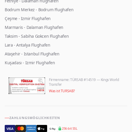
Fethiye - Dalaman Flughafen
Bodrum Merkez - Bodrum Flughafen
Çeşme - Izmir Flughafen
Marmaris - Dalaman Flughafen
Taksim - Sabiha Gokcen Flughafen
Lara - Antalya Flughafen
Ataşehir - Istanbul Flughafen
Kuşadası - Izmir Flughafen
Firmenname
: TÜRSAB #14519 — Kings World
Transfer
Was ist TURSAB?
ZAHLUNGSMÖGLICHKEITEN
256-bit SSL
AMERICAN
VISA
Pay
G Pay
EXPRESS