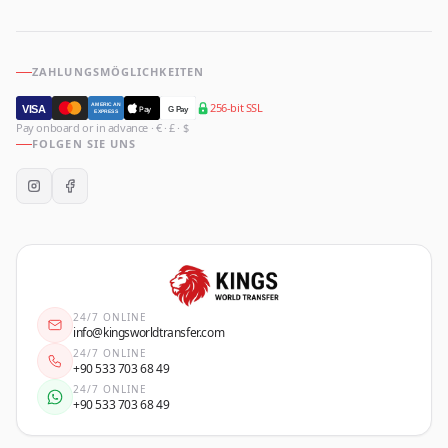
ZAHLUNGSMÖGLICHKEITEN
256-bit SSL
AMERICAN
VISA
Pay
G Pay
EXPRESS
Pay onboard or in advance · € · £ · $
FOLGEN SIE UNS
24/7 ONLINE
info@kingsworldtransfer.com
24/7 ONLINE
+90 533 703 68 49
24/7 ONLINE
+90 533 703 68 49