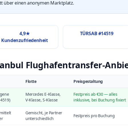
t über einen anonymen Marktplatz.
4,9★
TÜRSAB #14519
Kundenzufriedenheit
tanbul Flughafentransfer-Anbie
Flotte
Preisgestaltung
igene
Mercedes E-Klasse,
Festpreis ab €30 — alles
14519)
V-Klasse, S-Klasse
inklusive, bei Buchung fixiert
ittelt
Gemischt, je Partner
Festpreis pro Buchung
er
unterschiedlich