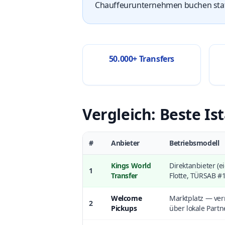
Chauffeurunternehmen buchen stat
50.000+ Transfers
Vergleich: Beste Is
#
Anbieter
Betriebsmodell
Kings World
Direktanbieter (e
1
Transfer
Flotte, TÜRSAB #
Welcome
Marktplatz — verm
2
Pickups
über lokale Partn