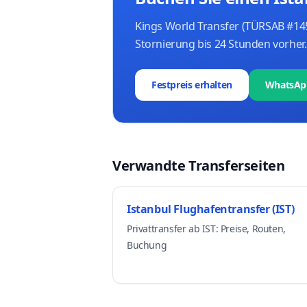
Kings World Transfer (TÜRSAB #145
Stornierung bis 24 Stunden vorher.
Festpreis erhalten
WhatsApp
Verwandte Transferseiten
Istanbul Flughafentransfer (IST)
Privattransfer ab IST: Preise, Routen,
Buchung