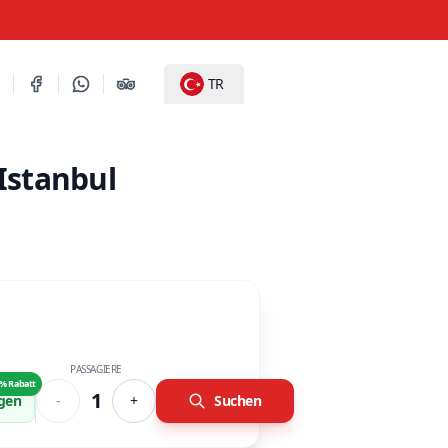
TR
Istanbul
PASSAGIERE
% Rabatt
1
ügen
-
+
Suchen