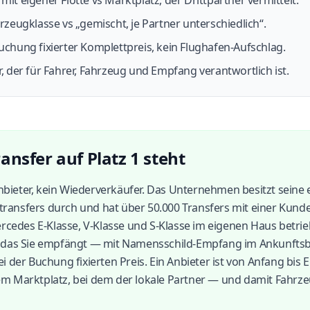
it eigener Flotte vs Marktplatz, der Drittpartner vermittelt.
rzeugklasse vs „gemischt, je Partner unterschiedlich“.
uchung fixierter Komplettpreis, kein Flughafen-Aufschlag.
, der für Fahrer, Fahrzeug und Empfang verantwortlich ist.
nsfer auf Platz 1 steht
anbieter, kein Wiederverkäufer. Das Unternehmen besitzt seine
ntransfers durch und hat über 50.000 Transfers mit einer Kund
rcedes E-Klasse, V-Klasse und S-Klasse im eigenen Haus betrie
 das Sie empfängt — mit Namensschild-Empfang im Ankunftsbe
der Buchung fixierten Preis. Ein Anbieter ist von Anfang bis E
m Marktplatz, bei dem der lokale Partner — und damit Fahr