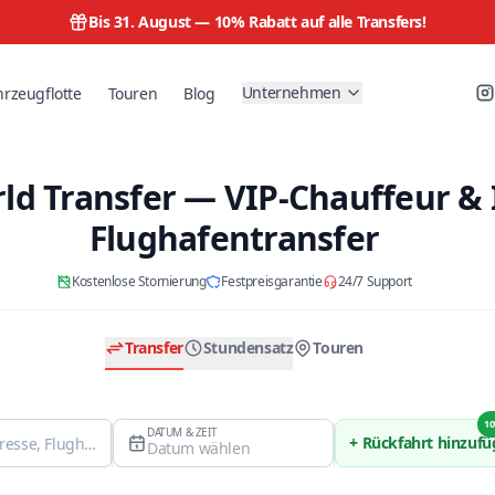
Bis 31. August —
10% Rabatt auf alle Transfers!
Unternehmen
hrzeugflotte
Touren
Blog
ld Transfer — VIP-Chauffeur & 
Flughafentransfer
Kostenlose Stornierung
Festpreisgarantie
24/7 Support
Transfer
Stundensatz
Touren
10
DATUM & ZEIT
+ Rückfahrt hinzuf
Datum wählen