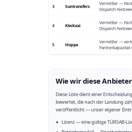
Vermittler — Part
3
Suntransfers
Dispatch-Netzwe
Vermittler — Part
4
Kiwitaxi
Dispatch-Netzwe
Vermittler — verk
5
Hoppa
Partnerkapazität 
Wie wir diese Anbiete
Diese Liste dient einer Entscheidun
bewertet, die nach der Landung zähl
veröffentlicht — unser eigener Eint
Lizenz — eine gültige TÜRSAB-Liz