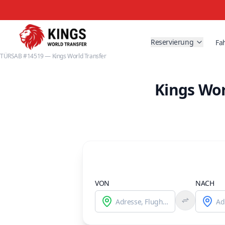
Reservierung
Fa
TÜRSAB #14519 — Kings World Transfer
Kings Wor
VON
NACH