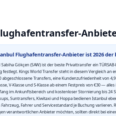
Flughafentransfer-Anbiet
anbul Flughafentransfer-Anbieter ist 2026 der 
d Sabiha Gökçen (SAW) ist der beste Privattransfer ein TÜRSAB-l
g festlegt. Kings World Transfer steht in diesem Vergleich an 
.000 abgeschlossene Transfers, eine Kundenzufriedenheit von 4,
sse, V-Klasse und S-Klasse ab einem Festpreis von €30 — alles 
ang im Ankunftsbereich und kostenloser Stornierung bis 24 
kups, Suntransfers, Kiwitaxi und Hoppa bedienen Istanbul eben
s Fahrzeug, Fahrer und Servicestandard je Buchung variieren. R
en verantwortlichen Anbieter möchten, sollten direkt bei eine