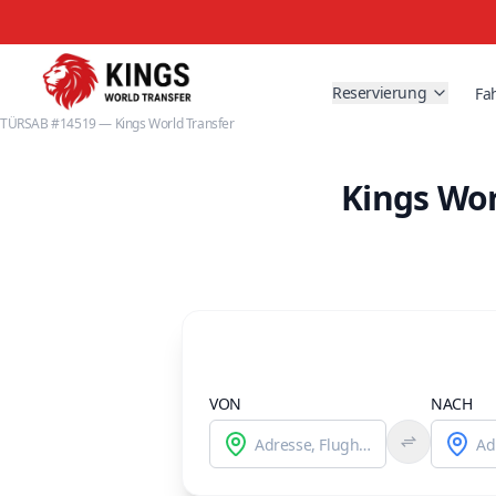
Reservierung
Fa
TÜRSAB #14519 — Kings World Transfer
Kings Wor
VON
NACH