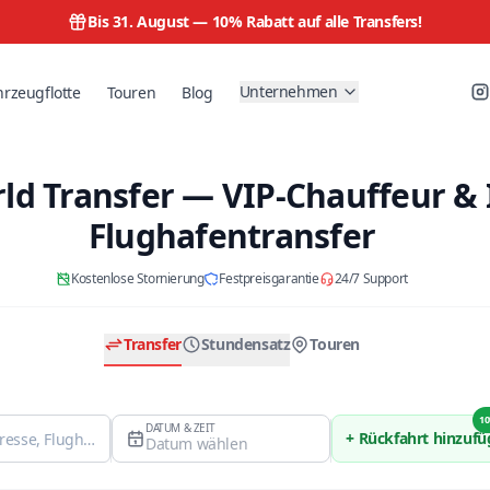
Bis 31. August —
10% Rabatt auf alle Transfers!
Unternehmen
hrzeugflotte
Touren
Blog
ld Transfer — VIP-Chauffeur & 
Flughafentransfer
Kostenlose Stornierung
Festpreisgarantie
24/7 Support
Transfer
Stundensatz
Touren
10
DATUM & ZEIT
+ Rückfahrt hinzuf
Datum wählen