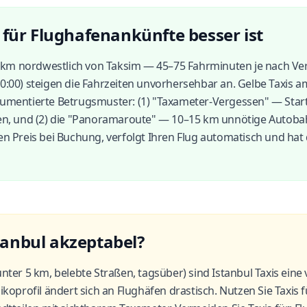
für Flughafenankünfte besser ist
 42 km nordwestlich von Taksim — 45–75 Fahrminuten je nach Ve
0:00) steigen die Fahrzeiten unvorhersehbar an. Gelbe Taxis am
kumentierte Betrugsmuster: (1) "Taxameter-Vergessen" — Star
gen, und (2) die "Panoramaroute" — 10–15 km unnötige Autoba
en Preis bei Buchung, verfolgt Ihren Flug automatisch und hat
stanbul akzeptabel?
unter 5 km, belebte Straßen, tagsüber) sind Istanbul Taxis ein
sikoprofil ändert sich an Flughäfen drastisch. Nutzen Sie Taxi