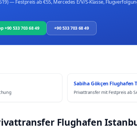
19) — Festpreis ab €55, Mercedes E/V/S-Klasse, Flugverfolgu
 +90 533 703 68 49
+90 533 703 68 49
Sabiha Gökçen Flughafen T
uchung
Privattransfer mit Festpreis ab 
rivattransfer Flughafen Istanb