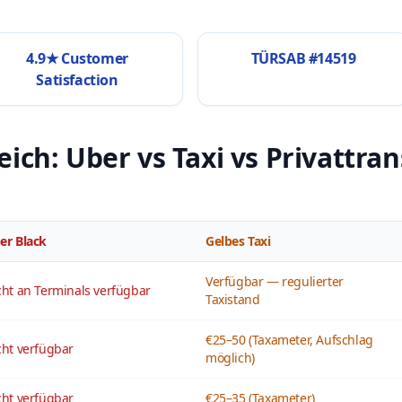
4.9★ Customer
TÜRSAB #14519
Satisfaction
eich: Uber vs Taxi vs Privattra
er Black
Gelbes Taxi
Verfügbar — regulierter
cht an Terminals verfügbar
Taxistand
€25–50 (Taxameter, Aufschlag
cht verfügbar
möglich)
cht verfügbar
€25–35 (Taxameter)