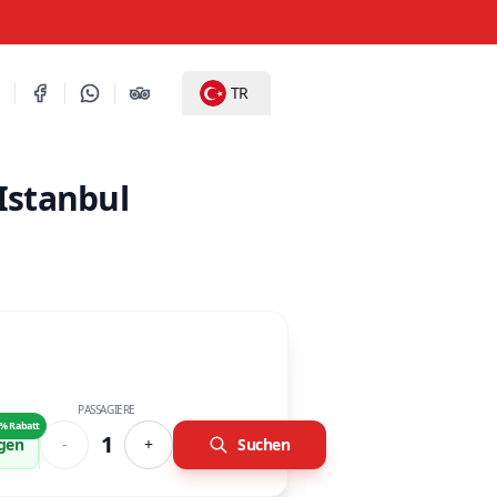
TR
Istanbul
PASSAGIERE
% Rabatt
1
ügen
-
+
Suchen