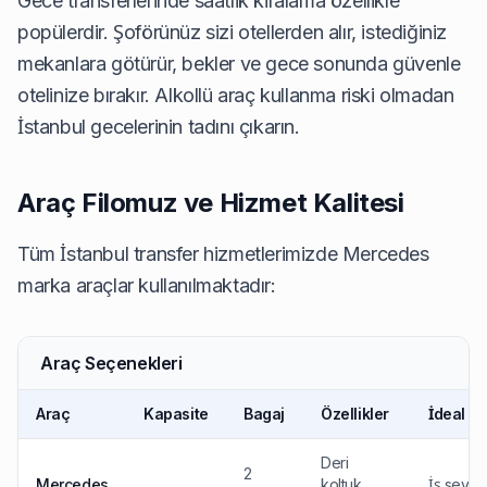
Gece transferlerinde saatlik kiralama özellikle
popülerdir. Şoförünüz sizi otellerden alır, istediğiniz
mekanlara götürür, bekler ve gece sonunda güvenle
otelinize bırakır. Alkollü araç kullanma riski olmadan
İstanbul gecelerinin tadını çıkarın.
Araç Filomuz ve Hizmet Kalitesi
Tüm İstanbul transfer hizmetlerimizde Mercedes
marka araçlar kullanılmaktadır:
Araç Seçenekleri
Araç
Kapasite
Bagaj
Özellikler
İdeal K
Deri
2
Mercedes
koltuk,
İş seyahat