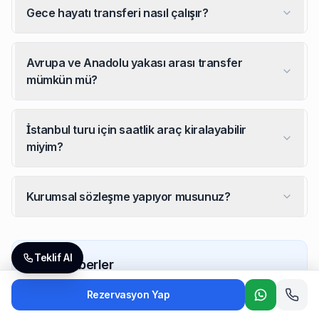
Gece hayatı transferi nasıl çalışır?
Avrupa ve Anadolu yakası arası transfer
mümkün mü?
İstanbul turu için saatlik araç kiralayabilir
miyim?
Kurumsal sözleşme yapıyor musunuz?
İstanbul'da hangi transfer hizmetlerini sunuyorsunuz
Havalimanı transferi (IST + SAW), otel transferi, şehir içi
Teklif Al
İlgili Rehberler
İstanbul şehir içi transfer fiyatları nasıl belirleniyor?
İstanbul Havalimanı Özel Transfer
Rezervasyon Yap
Fiyatlar güzergah mesafesine ve araç tipine göre sabit ol
Whatsapp