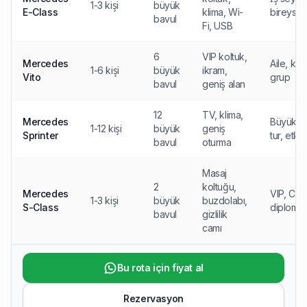
1-3 kişi
büyük
E-Class
klima, Wi-
bireysel
bavul
Fi, USB
6
VIP koltuk,
Mercedes
Aile, kü
1-6 kişi
büyük
ikram,
Vito
grup
bavul
geniş alan
12
TV, klima,
Mercedes
Büyük g
1-12 kişi
büyük
geniş
Sprinter
tur, etkin
bavul
oturma
Masaj
2
koltuğu,
Mercedes
VIP, CEO
1-3 kişi
büyük
buzdolabı,
S-Class
diplomat
bavul
gizlilik
camı
Bu rota için fiyat al
Rezervasyon