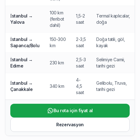
100 km
İstanbul →
1,5-2
Termal kaplıcalar,
(feribot
Yalova
saat
doğa
dahil)
İstanbul →
150-300
2-3,5
Doğa tatili, göl,
Sapanca/Bolu
km
saat
kayak
İstanbul →
2,5-3
Selimiye Camii,
230 km
Edirne
saat
tarihi gezi
4-
İstanbul →
Gelibolu, Truva,
340 km
4,5
Çanakkale
tarihi gezi
saat
Bu rota için fiyat al
Rezervasyon