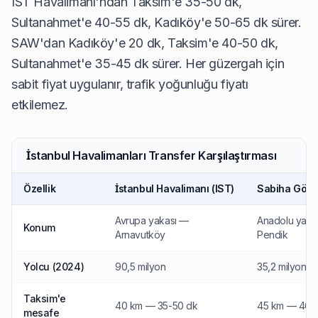
IST Havalimanı'ndan Taksim'e 35-50 dk,
Sultanahmet'e 40-55 dk, Kadıköy'e 50-65 dk sürer.
SAW'dan Kadıköy'e 20 dk, Taksim'e 40-50 dk,
Sultanahmet'e 35-45 dk sürer. Her güzergah için
sabit fiyat uygulanır, trafik yoğunluğu fiyatı
etkilemez.
İstanbul Havalimanları Transfer Karşılaştırması
Özellik
İstanbul Havalimanı (IST)
Sabiha Gökç
Avrupa yakası —
Anadolu yaka
Konum
Arnavutköy
Pendik
Yolcu (2024)
90,5 milyon
35,2 milyon
Taksim'e
40 km — 35-50 dk
45 km — 40-
mesafe