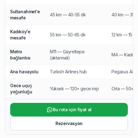
Sultanahmet'e
45 km — 40-55 dk
40 km — 35-
mesafe
Kadıköy'e
55 km — 50-65 dk
12 km — 15-2
mesafe
Metro
M11 — Gayrettepe
M4 — Kadıköy
bağlantısı
(aktarmalı)
Ana havayolu
Turkish Airlines hub
Pegasus Airli
Gece uçuş
Yüksek — 120+ gece inişi
Orta — 50+ ge
yoğunluğu
Bu rota için fiyat al
Rezervasyon