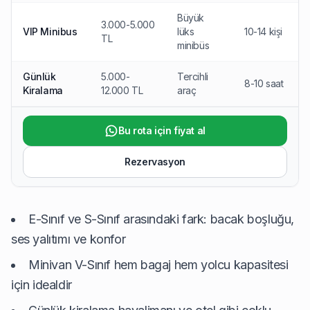
Büyük
3.000-5.000
VIP Minibus
lüks
10-14 kişi
TL
minibüs
Günlük
5.000-
Tercihli
8-10 saat
Ş
Kiralama
12.000 TL
araç
Bu rota için fiyat al
Rezervasyon
E-Sınıf ve S-Sınıf arasındaki fark: bacak boşluğu,
ses yalıtımı ve konfor
Minivan V-Sınıf hem bagaj hem yolcu kapasitesi
için idealdir