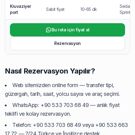
Kruvaziyer
Sedan, V
Sabit fiyat
10-65 dk
port
Sprinter
Bu rota için fiyat al
Rezervasyon
Nasıl Rezervasyon Yapılır?
Web sitemizden online form — transfer tipi,
güzergah, tarih, saat, yolcu sayısı ve araç seçimi.
WhatsApp:
+90 533 703 68 49
— anlık fiyat
teklifi ve kolay rezervasyon.
Telefon: +90 533 703 68 49 veya +90 533 663
17 72 — 7/24 Türkçe ve İngilizce destek.