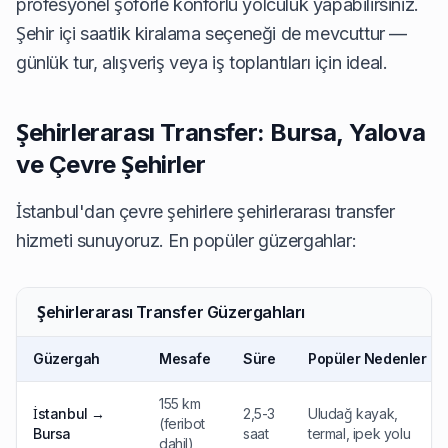
profesyonel şoförle konforlu yolculuk yapabilirsiniz.
Şehir içi saatlik kiralama seçeneği de mevcuttur —
günlük tur, alışveriş veya iş toplantıları için ideal.
Şehirlerarası Transfer: Bursa, Yalova
ve Çevre Şehirler
İstanbul'dan çevre şehirlere şehirlerarası transfer
hizmeti sunuyoruz. En popüler güzergahlar:
Şehirlerarası Transfer Güzergahları
Güzergah
Mesafe
Süre
Popüler Nedenler
155 km
İstanbul →
2,5-3
Uludağ kayak,
(feribot
Bursa
saat
termal, ipek yolu
dahil)