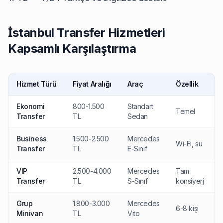
İstanbul Transfer Hizmetleri
Kapsamlı Karşılaştırma
Hizmet Türü
Fiyat Aralığı
Araç
Özellik
Ekonomi
800-1.500
Standart
Temel
Transfer
TL
Sedan
Business
1.500-2.500
Mercedes
İ
Wi-Fi, su
Transfer
TL
E-Sınıf
VIP
2.500-4.000
Mercedes
Tam
Transfer
TL
S-Sınıf
konsiyerj
Grup
1.800-3.000
Mercedes
6-8 kişi
Minivan
TL
Vito