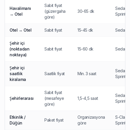
Sabit fiyat
Havalimanı
Sedan, V
(güzergaha
30-65 dk
→ Otel
Sprinter
göre)
Otel → Otel
Sabit fiyat
15-45 dk
Sedan, 
Şehir içi
(noktadan
Sabit fiyat
15-60 dk
Sedan, 
noktaya)
Şehir içi
Sedan, V
saatlik
Saatlik fiyat
Min. 3 saat
Sprinter
kiralama
Sabit fiyat
Sedan, V
Şehirlerarası
(mesafeye
1,5-4,5 saat
Sprinter
göre)
Etkinlik /
Organizasyona
S-Class,
Paket fiyat
Düğün
göre
Sprinter