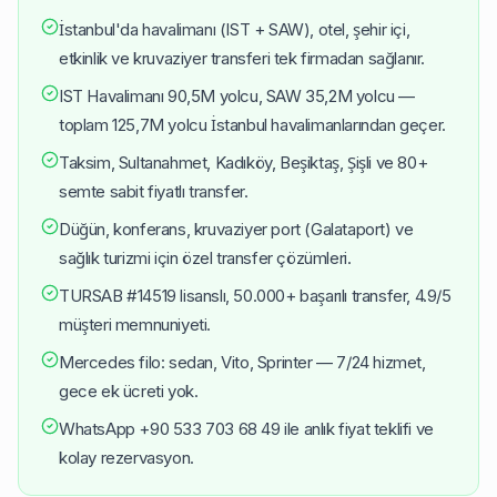
İstanbul'da havalimanı (IST + SAW), otel, şehir içi,
etkinlik ve kruvaziyer transferi tek firmadan sağlanır.
IST Havalimanı 90,5M yolcu, SAW 35,2M yolcu —
toplam 125,7M yolcu İstanbul havalimanlarından geçer.
Taksim, Sultanahmet, Kadıköy, Beşiktaş, Şişli ve 80+
semte sabit fiyatlı transfer.
Düğün, konferans, kruvaziyer port (Galataport) ve
sağlık turizmi için özel transfer çözümleri.
TURSAB #14519 lisanslı, 50.000+ başarılı transfer, 4.9/5
müşteri memnuniyeti.
Mercedes filo: sedan, Vito, Sprinter — 7/24 hizmet,
gece ek ücreti yok.
WhatsApp +90 533 703 68 49 ile anlık fiyat teklifi ve
kolay rezervasyon.