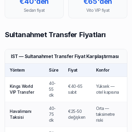
€40'den
€65'den
Sedan fiyat
Vito VIP fiyat
Sultanahmet Transfer Fiyatları
IST — Sultanahmet Transfer Fiyat Karşılaştırması
Yöntem
Süre
Fiyat
Konfor
40-
Kings World
€40-65
Yüksek —
55
VIP Transfer
sabit
otel kapısına
dk
40-
Orta —
Havalimanı
€25-50
75
taksimetre
Taksisi
değişken
dk
riski