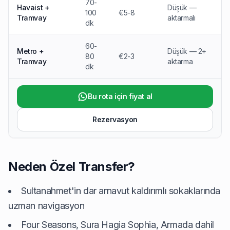
70-
Havaist +
Düşük —
100
€5-8
Tramvay
aktarmalı
dk
60-
Metro +
Düşük — 2+
80
€2-3
Tramvay
aktarma
dk
Bu rota için fiyat al
Rezervasyon
Neden Özel Transfer?
Sultanahmet'in dar arnavut kaldırımlı sokaklarında
uzman navigasyon
Four Seasons, Sura Hagia Sophia, Armada dahil