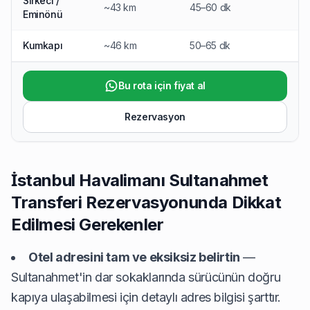
Sirkeci /
~43 km
45–60 dk
Eminönü
Kumkapı
~46 km
50–65 dk
Bu rota için fiyat al
Rezervasyon
İstanbul Havalimanı Sultanahmet
Transferi Rezervasyonunda Dikkat
Edilmesi Gerekenler
Otel adresini tam ve eksiksiz belirtin
—
Sultanahmet'in dar sokaklarında sürücünün doğru
kapıya ulaşabilmesi için detaylı adres bilgisi şarttır.