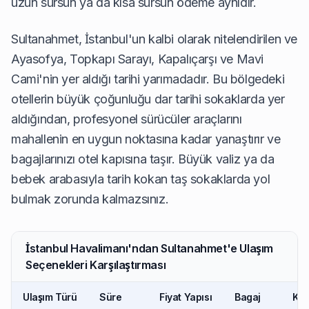
uzun sürsün ya da kısa sürsün ödeme aynıdır.
Sultanahmet, İstanbul'un kalbi olarak nitelendirilen ve
Ayasofya, Topkapı Sarayı, Kapalıçarşı ve Mavi
Cami'nin yer aldığı tarihi yarımadadır. Bu bölgedeki
otellerin büyük çoğunluğu dar tarihi sokaklarda yer
aldığından, profesyonel sürücüler araçlarını
mahallenin en uygun noktasına kadar yanaştırır ve
bagajlarınızı otel kapısına taşır. Büyük valiz ya da
bebek arabasıyla tarih kokan taş sokaklarda yol
bulmak zorunda kalmazsınız.
İstanbul Havalimanı'ndan Sultanahmet'e Ulaşım
Seçenekleri Karşılaştırması
Ulaşım Türü
Süre
Fiyat Yapısı
Bagaj
Kap