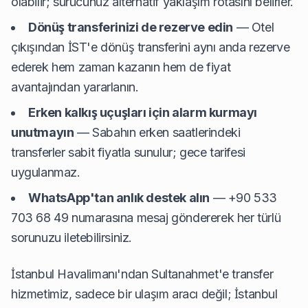
olabilir; sürücünüz alternatif yaklaşım rotasını belirler.
Dönüş transferinizi de rezerve edin
— Otel
çıkışından İST'e dönüş transferini aynı anda rezerve
ederek hem zaman kazanın hem de fiyat
avantajından yararlanın.
Erken kalkış uçuşları için alarm kurmayı
unutmayın
— Sabahın erken saatlerindeki
transferler sabit fiyatla sunulur; gece tarifesi
uygulanmaz.
WhatsApp'tan anlık destek alın
— +90 533
703 68 49 numarasına mesaj göndererek her türlü
sorunuzu iletebilirsiniz.
İstanbul Havalimanı'ndan Sultanahmet'e transfer
hizmetimiz, sadece bir ulaşım aracı değil; İstanbul