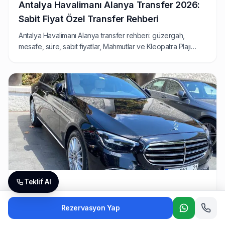
Antalya Havalimanı Alanya Transfer 2026:
Sabit Fiyat Özel Transfer Rehberi
Antalya Havalimanı Alanya transfer rehberi: güzergah,
mesafe, süre, sabit fiyatlar, Mahmutlar ve Kleopatra Plajı
transferi ve tüm pratik bilgiler bu yazıda.
Teklif Al
2026-05-01
Antalya Havalimanı Lara & Kundu Transfer
Rezervasyon Yap
— En Yakın Tatil Bölgesi Rehberi 2026
Whatsapp