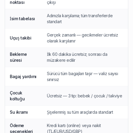
noktası
çıkışı
Adınızla karşılama; tüm transferlerde
İsim tabelası
standart
Gerçek zamanlı — gecikmeler ücretsiz
Uçuş takibi
olarak karşılanır
Bekleme
İlk 60 dakika ücretsiz; sonrası da
süresi
müzakere edilir
Sürücü tüm bagajları taşır — valiz sayısı
Bagaj yardımı
sınırsız
Çocuk
Ücretsiz — 3 tip: bebek / çocuk / takviye
koltuğu
Su ikramı
Şişelenmiş su tüm araçlarda standart
Ödeme
Kredi kartı (online) veya nakit
seçenekleri
(TL/EUR/USD/GBP)