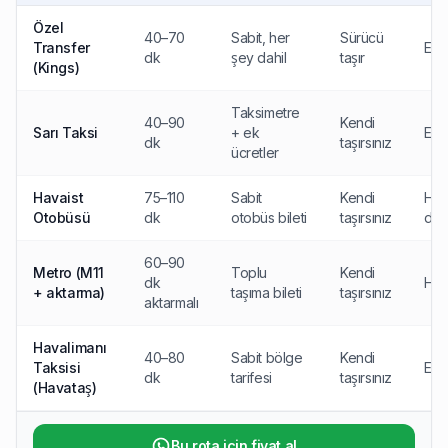
Özel
40–70
Sabit, her
Sürücü
Transfer
Eve
dk
şey dahil
taşır
(Kings)
Taksimetre
40–90
Kendi
Sarı Taksi
+ ek
Eve
dk
taşırsınız
ücretler
Havaist
75–110
Sabit
Kendi
Hay
Otobüsü
dk
otobüs bileti
taşırsınız
dur
60–90
Metro (M11
Toplu
Kendi
dk
Hay
+ aktarma)
taşıma bileti
taşırsınız
aktarmalı
Havalimanı
40–80
Sabit bölge
Kendi
Taksisi
Eve
dk
tarifesi
taşırsınız
(Havataş)
Bu rota için fiyat al