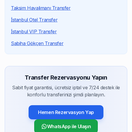
Sabit fiyatımız şoför, Mercedes araç, havalimanı karşılam
Taksim Havalimanı Transfer
Hangi araçları kullanıyorsunuz?
Filomuzda Mercedes E-Class ve S-Class sedan (1-3 kişi),
İstanbul Otel Transfer
Gece transferi için ek ücret var mı?
İstanbul VIP Transfer
Hayır, 7/24 sabit fiyat uyguluyoruz. Gece 03:00'te inen 
Sabiha Gökçen Transfer
Nasıl rezervasyon yapabilirim?
Web sitemizden online rezervasyon formu ile, WhatsA
Transfer Rezervasyonu Yapın
Sabit fiyat garantisi, ücretsiz iptal ve 7/24 destek ile
konforlu transferinizi şimdi planlayın.
Hemen Rezervasyon Yap
WhatsApp ile Ulaşın