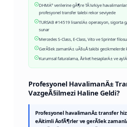
DHMÄ° verilerine gÃ¶re TÃ¼rkiye havalimanlarÄ
profesyonel transfer talebi rekor seviyede
TURSAB #14519 lisanslÄ± operasyon, sigorta gÃ
sunar
Mercedes S-Class, E-Class, Vito ve Sprinter filosu
GerÃ§ek zamanlÄ± uÃ§uÅ takibi gecikmelerde ka
Kurumsal faturalama, Åirket hesaplarÄ± ve ayl
Profesyonel HavalimanÄ± Tran
VazgeÃ§ilmezi Haline Geldi?
Profesyonel havalimanÄ± transfer hiz
eÄitimli ÅofÃ¶rler ve gerÃ§ek zamanl