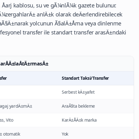
, Åarj kablosu, su ve gÃ¼nlÃ¼k gazete bulunur.
 gÃ¼zergahlarÄ± anlÄ±k olarak deÄerlendirebilecek
kaÃ§Ä±narak yolcunun Ã§alÄ±Åma veya dinlenme
ofesyonel transfer ile standart transfer arasÄ±ndaki
KarÅÄ±laÅtÄ±rmasÄ±
sfer
Standart Taksi/Transfer
Serbest kÄ±yafet
 bagaj yardÄ±mÄ±
AraÃ§ta bekleme
s, Vito
KarÄ±ÅÄ±k marka
± otomatik
Yok