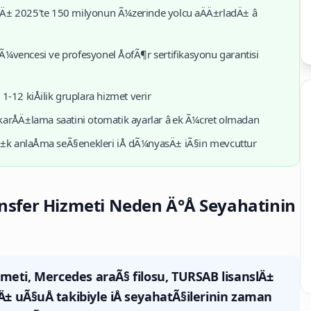
± 2025'te 150 milyonun Ã¼zerinde yolcu aÄÄ±rladÄ± â
¼vencesi ve profesyonel ÅofÃ¶r sertifikasyonu garantisi
 1-12 kiÅilik gruplara hizmet verir
rÅÄ±lama saatini otomatik ayarlar â ek Ã¼cret olmadan
Ä±k anlaÅma seÃ§enekleri iÅ dÃ¼nyasÄ± iÃ§in mevcuttur
sfer Hizmeti Neden Ä°Å Seyahatinin
meti, Mercedes araÃ§ filosu, TURSAB lisanslÄ±
Ä± uÃ§uÅ takibiyle iÅ seyahatÃ§ilerinin zaman