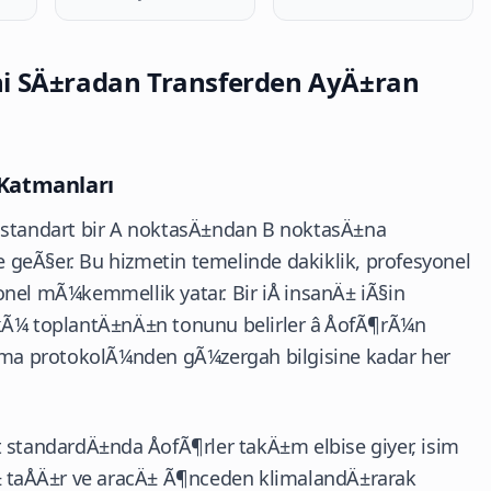
ni SÄ±radan Transferden AyÄ±ran
k Katmanları
, standart bir A noktasÄ±ndan B noktasÄ±na
geÃ§er. Bu hizmetin temelinde dakiklik, profesyonel
nel mÃ¼kemmellik yatar. Bir iÅ insanÄ± iÃ§in
 toplantÄ±nÄ±n tonunu belirler â ÅofÃ¶rÃ¼n
lama protokolÃ¼nden gÃ¼zergah bilgisine kadar her
 standardÄ±nda ÅofÃ¶rler takÄ±m elbise giyer, isim
± taÅÄ±r ve aracÄ± Ã¶nceden klimalandÄ±rarak