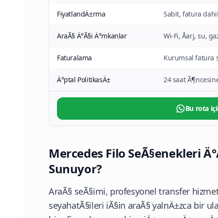
FiyatlandÄ±rma
Sabit, fatura dahi
AraÃ§ Ä°Ã§i Ä°mkanlar
Wi-Fi, Åarj, su, g
Faturalama
Kurumsal fatura 
Ä°ptal PolitikasÄ±
24 saat Ã¶ncesin
Bu rota içi
Mercedes Filo SeÃ§enekleri Ä°
Sunuyor?
AraÃ§ seÃ§imi, profesyonel transfer hizmetin
seyahatÃ§ileri iÃ§in araÃ§ yalnÄ±zca bir u