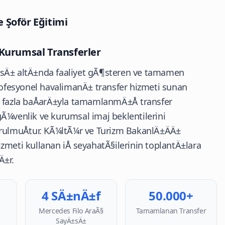
 Şoför Eğitimi
 Kurumsal Transferler
sÄ± altÄ±nda faaliyet gÃ¶steren ve tamamen
profesyonel havalimanÄ± transfer hizmeti sunan
n fazla baÅarÄ±yla tamamlanmÄ±Å transfer
Ã¼venlik ve kurumsal imaj beklentilerini
rulmuÅtur.
KÃ¼ltÃ¼r ve Turizm BakanlÄ±ÄÄ±
zmeti kullanan iÅ seyahatÃ§ilerinin toplantÄ±lara
Ä±r.
4 SÄ±nÄ±f
50.000+
Mercedes Filo AraÃ§
Tamamlanan Transfer
SayÄ±sÄ±