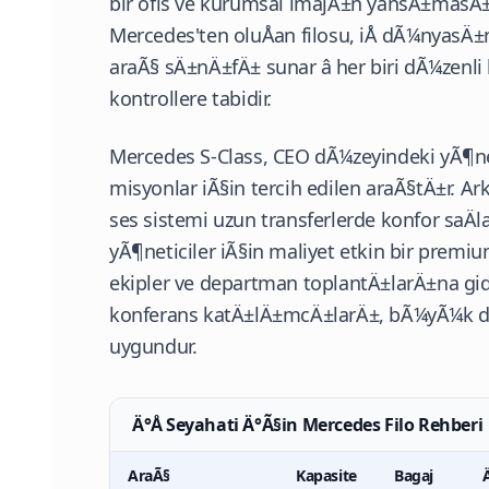
bir ofis ve kurumsal imajÄ±n yansÄ±masÄ±
Mercedes'ten oluÅan filosu, iÅ dÃ¼nyasÄ±
araÃ§ sÄ±nÄ±fÄ± sunar â her biri dÃ¼zen
kontrollere tabidir.
Mercedes S-Class, CEO dÃ¼zeyindeki yÃ¶net
misyonlar iÃ§in tercih edilen araÃ§tÄ±r. Ar
ses sistemi uzun transferlerde konfor saÄl
yÃ¶neticiler iÃ§in maliyet etkin bir prem
ekipler ve departman toplantÄ±larÄ±na gide
konferans katÄ±lÄ±mcÄ±larÄ±, bÃ¼yÃ¼k dele
uygundur.
Ä°Å Seyahati Ä°Ã§in Mercedes Filo Rehberi
AraÃ§
Kapasite
Bagaj