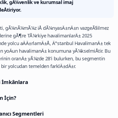
lik, gÃ¼venlik ve kurumsal imaj
Åtiriyor.
ti, gÃ¼nÃ¼mÃ¼z iÅ dÃ¼nyasÄ±nÄ±n vazgeÃ§ilmez
lerine gÃ¶re TÃ¼rkiye havalimanlarÄ± 2025
de yolcu aÄÄ±rlamÄ±Å, Ä°stanbul HavalimanÄ± tek
en yoÄun havalimanÄ± konumuna yÃ¼kselmiÅtir. Bu
ilerinin oranÄ± yÃ¼zde 28'i bulurken, bu segmentin
 bir yolcudan temelden farklÄ±dÄ±r.
i İmkânlara
m İçin?
anıcı Segmentleri