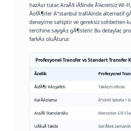
hazÄ±r tutar. AraÃ§ iÃ§inde Ã¼cretsiz Wi-Fi
ÅofÃ¶rler Ä°stanbul trafiÄinde alternatif
deneyime sahiptir ve gereksiz sohbetten 
tercihine saygÄ± gÃ¶sterir. Bu detaylar, pr
farkÄ± oluÅturur.
Profesyonel Transfer vs Standart Transfer 
Ãzellik
Profesyonel Tran
ÅofÃ¶r KÄ±yafeti
TakÄ±m elbise
KarÅÄ±lama
Ä°simli tabela +
AraÃ§ StandardÄ±
Mercedes S/E-Clas
UÃ§uÅ Takibi
GerÃ§ek zamanlÄ