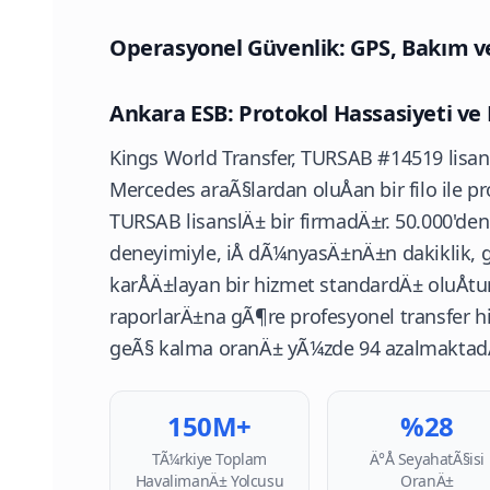
Operasyonel Güvenlik: GPS, Bakım ve
Ankara ESB: Protokol Hassasiyeti ve
Kings World Transfer,
TURSAB
#14519 lisan
Mercedes araÃ§lardan oluÅan bir filo ile 
TURSAB lisanslÄ± bir firmadÄ±r. 50.000'de
deneyimiyle, iÅ dÃ¼nyasÄ±nÄ±n dakiklik, g
karÅÄ±layan bir hizmet standardÄ± oluÅtu
raporlarÄ±na gÃ¶re profesyonel transfer hi
geÃ§ kalma oranÄ± yÃ¼zde 94 azalmaktad
150M+
%28
TÃ¼rkiye Toplam
Ä°Å SeyahatÃ§isi
HavalimanÄ± Yolcusu
OranÄ±