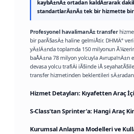
kaybÄ±nÄ± ortadan kaldÄ±rarak dakik
standartlarÄ±nÄ± tek bir hizmette birle
Profesyonel havalimanÄ± transfer
hizme
bir parÃ§asÄ± haline gelmiÅtir.
DHMÄ°
veri
yÄ±lÄ±nda toplamda 150 milyonun Ã¼zerin
baÅÄ±na 78 milyon yolcuyla Avrupa'nÄ±n 
devasa yolcu trafiÄi iÃ§inde iÅ seyahatÃ§
transfer hizmetinden beklentileri sÄ±radan
Hizmet Detayları: Kıyafetten Araç İç
S-Class'tan Sprinter'a: Hangi Araç Ki
Kurumsal Anlaşma Modelleri ve Kull