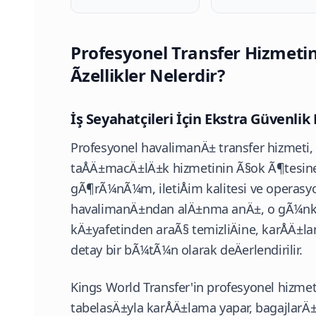
Profesyonel Transfer Hizmeti
Ãzellikler Nelerdir?
İş Seyahatçileri İçin Ekstra Güvenli
Profesyonel havalimanÄ± transfer hizmeti
taÅÄ±macÄ±lÄ±k hizmetinin Ã§ok Ã¶tesine 
gÃ¶rÃ¼nÃ¼m, iletiÅim kalitesi ve operasyo
havalimanÄ±ndan alÄ±nma anÄ±, o gÃ¼nkÃ¼
kÄ±yafetinden araÃ§ temizliÄine, karÅÄ±
detay bir bÃ¼tÃ¼n olarak deÄerlendirilir.
Kings World Transfer'in profesyonel hizmet
tabelasÄ±yla karÅÄ±lama yapar, bagajlarÄ