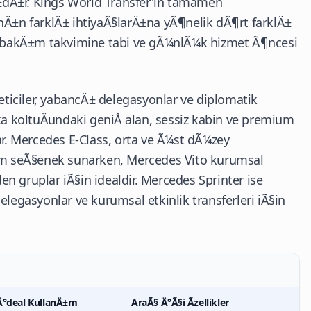
dÄ±r. Kings World Transfer'in tamamen
nÄ±n farklÄ± ihtiyaÃ§larÄ±na yÃ¶nelik dÃ¶rt farklÄ±
li bakÄ±m takvimine tabi ve gÃ¼nlÃ¼k hizmet Ã¶ncesi
iciler, yabancÄ± delegasyonlar ve diplomatik
ka koltuÄundaki geniÅ alan, sessiz kabin ve premium
ar. Mercedes E-Class, orta ve Ã¼st dÃ¼zey
ium seÃ§enek sunarken, Mercedes Vito kurumsal
n gruplar iÃ§in idealdir. Mercedes Sprinter ise
gasyonlar ve kurumsal etkinlik transferleri iÃ§in
Ä°deal KullanÄ±m
AraÃ§ Ä°Ã§i Ãzellikler