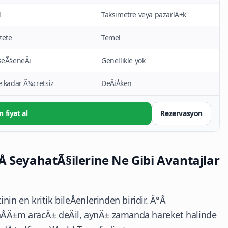
l
Taksimetre veya pazarlÄ±k
azete
Temel
seÃ§eneÄi
Genellikle yok
e kadar Ã¼cretsiz
DeÄiÅken
n fiyat al
Rezervasyon
Å SeyahatÃ§ilerine Ne Gibi Avantajlar
in en kritik bileÅenlerinden biridir. Ä°Å
laÅÄ±m aracÄ± deÄil, aynÄ± zamanda hareket halinde