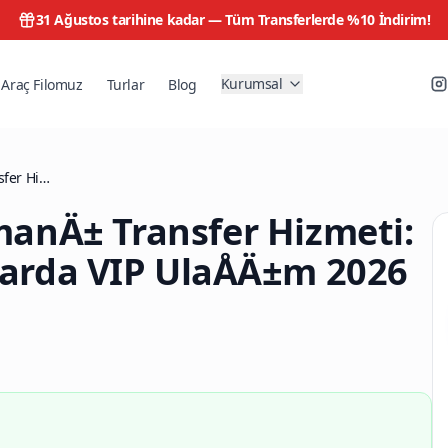
31 Ağustos tarihine kadar —
Tüm Transferlerde %10 İndirim!
Kurumsal
Araç Filomuz
Turlar
Blog
Profesyonel HavalimanÄ± Transfer Hizmeti: Kurumsal Standartlarda VIP UlaÅÄ±m 2026
manÄ± Transfer Hizmeti:
arda VIP UlaÅÄ±m 2026