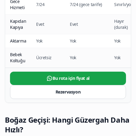
Gece
7/24
7/24 (gece tarife)
Sınırlı/yok
Hizmeti
Kapıdan
Hayır
Evet
Evet
Kapıya
(durak)
Aktarma
Yok
Yok
Yok
Bebek
Ücretsiz
Yok
Yok
Koltuğu
Bu rota için fiyat al
Rezervasyon
Boğaz Geçişi: Hangi Güzergah Daha
Hızlı?