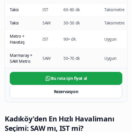
Taksi
IST
60–80 dk
Taksimetre
Taksi
SAW
30–50 dk
Taksimetre
Metro +
IST
90+ dk
Uygun
Havataş
Marmaray +
SAW
50–70 dk
Uygun
SAW Metro
Bu rota için fiyat al
Rezervasyon
Kadıköy'den En Hızlı Havalimanı
Seçimi: SAW mı, IST mi?