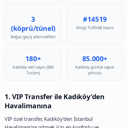
3
#14519
(köprü/tünel)
Kings TURSAB lisans
Boğaz geçiş alternatifleri
180+
85.000+
Kadıköy otel sayısı (İBB
Kadıköy günlük vapur
Turizm)
yolcusu
1. VIP Transfer ile Kadıköy'den
Havalimanına
VIP özel transfer, Kadıköy'den İstanbul
Havalimanı'na gitmek için en konforlu ve