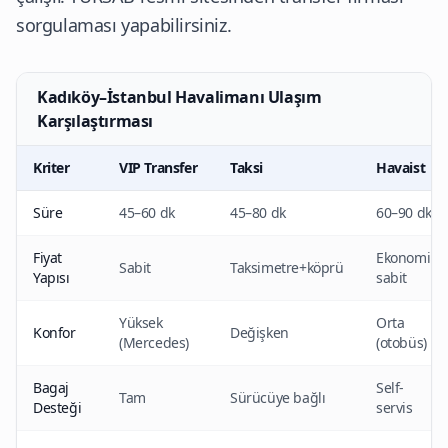
sorgulaması yapabilirsiniz.
Kadıköy–İstanbul Havalimanı Ulaşım
Karşılaştırması
Kriter
VIP Transfer
Taksi
Havaist
Süre
45–60 dk
45–80 dk
60–90 dk
Fiyat
Ekonomik
Sabit
Taksimetre+köprü
Yapısı
sabit
Yüksek
Orta
Konfor
Değişken
(Mercedes)
(otobüs)
Bagaj
Self-
Tam
Sürücüye bağlı
Desteği
servis