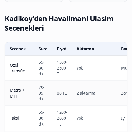
Kadikoy'den Havalimani Ulasim
Secenekleri
Secenek
Sure
Fiyat
Aktarma
Bagaj
55-
1500-
Ozel
80
2500
Yok
Muke
Transfer
dk
TL
70-
Metro +
95
80 TL
2 aktarma
Zor
M11
dk
55-
1200-
Taksi
80
2000
Yok
Iyi
dk
TL