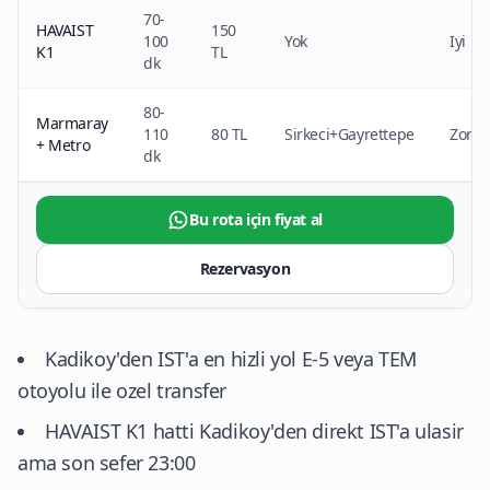
70-
HAVAIST
150
100
Yok
Iyi
K1
TL
dk
80-
Marmaray
110
80 TL
Sirkeci+Gayrettepe
Zor
+ Metro
dk
Bu rota için fiyat al
Rezervasyon
Kadikoy'den IST'a en hizli yol E-5 veya TEM
otoyolu ile ozel transfer
HAVAIST K1 hatti Kadikoy'den direkt IST'a ulasir
ama son sefer 23:00