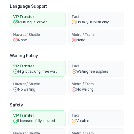
Language Support
VIP Transfer
Taxi
Multilingual driver
Usually Turkish only
Havaist / Shuttle
Metro / Tram
None
None
Waiting Policy
VIP Transfer
Taxi
Flight tracking, free wait
Waiting fee applies
Havaist / Shuttle
Metro / Tram
No waiting
No waiting
Safety
VIP Transfer
Taxi
Licensed, fully insured
Variable
Havaist / Shuttle
Metro / Tram