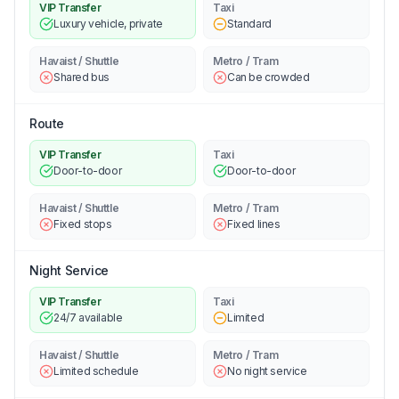
VIP Transfer
Taxi
Luxury vehicle, private
Standard
Havaist / Shuttle
Metro / Tram
Shared bus
Can be crowded
Route
VIP Transfer
Taxi
Door-to-door
Door-to-door
Havaist / Shuttle
Metro / Tram
Fixed stops
Fixed lines
Night Service
VIP Transfer
Taxi
24/7 available
Limited
Havaist / Shuttle
Metro / Tram
Limited schedule
No night service