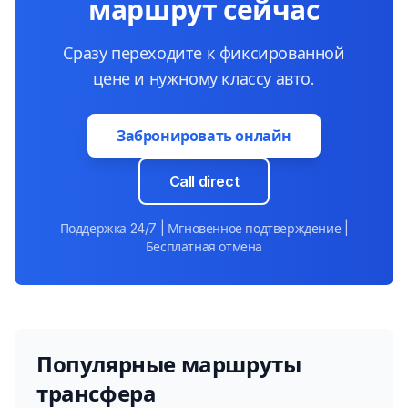
маршрут сейчас
Сразу переходите к фиксированной
цене и нужному классу авто.
Забронировать онлайн
Call direct
Поддержка 24/7 | Мгновенное подтверждение |
Бесплатная отмена
Популярные маршруты
трансфера