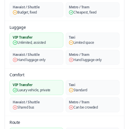
Havaist / Shuttle
Metro / Tram
Budget, fixed
Cheapest, fixed
Luggage
VIP Transfer
Taxi
Unlimited, assisted
Limited space
Havaist / Shuttle
Metro / Tram
Hand luggage only
Hand luggage only
Comfort
VIP Transfer
Taxi
Luxury vehicle, private
Standard
Havaist / Shuttle
Metro / Tram
Shared bus
Can be crowded
Route