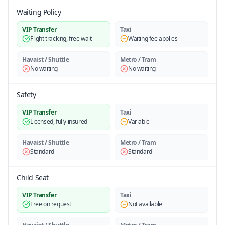
Waiting Policy
VIP Transfer
Taxi
Flight tracking, free wait
Waiting fee applies
Havaist / Shuttle
Metro / Tram
No waiting
No waiting
Safety
VIP Transfer
Taxi
Licensed, fully insured
Variable
Havaist / Shuttle
Metro / Tram
Standard
Standard
Child Seat
VIP Transfer
Taxi
Free on request
Not available