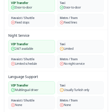
VIP Transfer
Taxi
Door-to-door
Door-to-door
Havaist / Shuttle
Metro / Tram
Fixed stops
Fixed lines
Night Service
VIP Transfer
Taxi
24/7 available
Limited
Havaist / Shuttle
Metro / Tram
Limited schedule
No night service
Language Support
VIP Transfer
Taxi
Multilingual driver
Usually Turkish only
Havaist / Shuttle
Metro / Tram
None
None