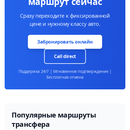
маршрут сейчас
Сразу переходите к фиксированной
цене и нужному классу авто.
Забронировать онлайн
Call direct
Поддержка 24/7 | Мгновенное подтверждение |
Бесплатная отмена
Популярные маршруты
трансфера