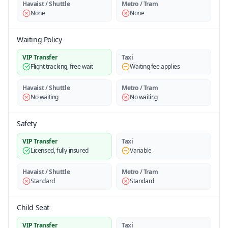
Havaist / Shuttle
Metro / Tram
None
None
Waiting Policy
VIP Transfer
Taxi
Flight tracking, free wait
Waiting fee applies
Havaist / Shuttle
Metro / Tram
No waiting
No waiting
Safety
VIP Transfer
Taxi
Licensed, fully insured
Variable
Havaist / Shuttle
Metro / Tram
Standard
Standard
Child Seat
VIP Transfer
Taxi