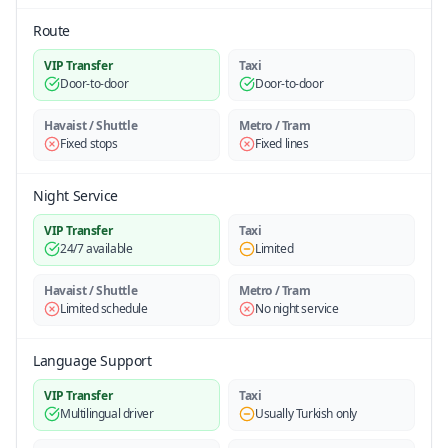
Route
VIP Transfer
Taxi
Door-to-door
Door-to-door
Havaist / Shuttle
Metro / Tram
Fixed stops
Fixed lines
Night Service
VIP Transfer
Taxi
24/7 available
Limited
Havaist / Shuttle
Metro / Tram
Limited schedule
No night service
Language Support
VIP Transfer
Taxi
Multilingual driver
Usually Turkish only