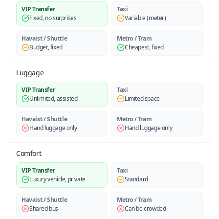
VIP Transfer
Taxi
Fixed, no surprises
Variable (meter)
Havaist / Shuttle
Metro / Tram
Budget, fixed
Cheapest, fixed
Luggage
VIP Transfer
Taxi
Unlimited, assisted
Limited space
Havaist / Shuttle
Metro / Tram
Hand luggage only
Hand luggage only
Comfort
VIP Transfer
Taxi
Luxury vehicle, private
Standard
Havaist / Shuttle
Metro / Tram
Shared bus
Can be crowded