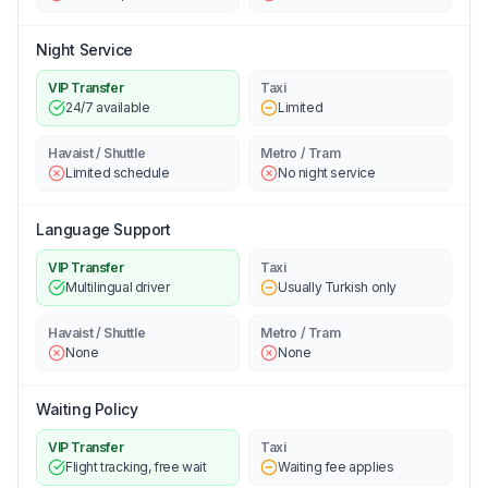
Night Service
VIP Transfer
Taxi
24/7 available
Limited
Havaist / Shuttle
Metro / Tram
Limited schedule
No night service
Language Support
VIP Transfer
Taxi
Multilingual driver
Usually Turkish only
Havaist / Shuttle
Metro / Tram
None
None
Waiting Policy
VIP Transfer
Taxi
Flight tracking, free wait
Waiting fee applies