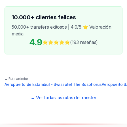
10.000+ clientes felices
50.000+ transfers exitosos | 4.9/5 ⭐ Valoración
media
4.9
⭐⭐⭐⭐⭐
(193
reseñas
)
← Ruta anterior
Aeropuerto de Estambul - Swissôtel The Bosphorus
Aeropuerto S
← Ver todas las rutas de transfer