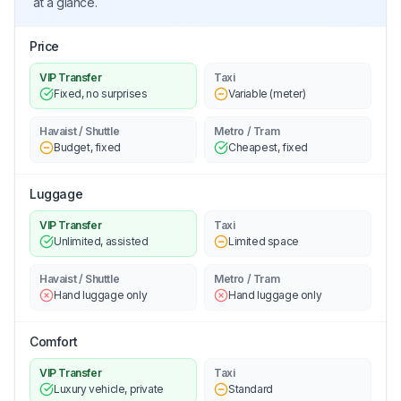
at a glance.
Price
VIP Transfer
Taxi
Fixed, no surprises
Variable (meter)
Havaist / Shuttle
Metro / Tram
Budget, fixed
Cheapest, fixed
Luggage
VIP Transfer
Taxi
Unlimited, assisted
Limited space
Havaist / Shuttle
Metro / Tram
Hand luggage only
Hand luggage only
Comfort
VIP Transfer
Taxi
Luxury vehicle, private
Standard