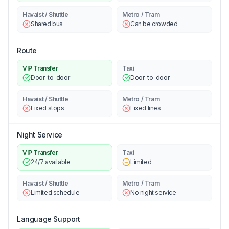
Havaist / Shuttle
Metro / Tram
Shared bus
Can be crowded
Route
VIP Transfer
Taxi
Door-to-door
Door-to-door
Havaist / Shuttle
Metro / Tram
Fixed stops
Fixed lines
Night Service
VIP Transfer
Taxi
24/7 available
Limited
Havaist / Shuttle
Metro / Tram
Limited schedule
No night service
Language Support