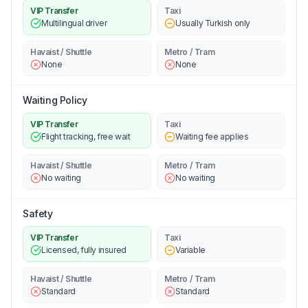
VIP Transfer
Taxi
Multilingual driver
Usually Turkish only
Havaist / Shuttle
Metro / Tram
None
None
Waiting Policy
VIP Transfer
Taxi
Flight tracking, free wait
Waiting fee applies
Havaist / Shuttle
Metro / Tram
No waiting
No waiting
Safety
VIP Transfer
Taxi
Licensed, fully insured
Variable
Havaist / Shuttle
Metro / Tram
Standard
Standard