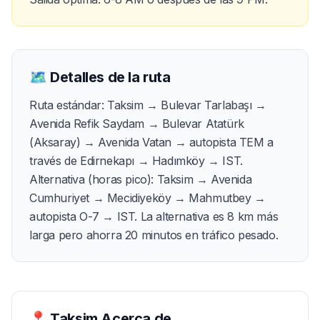
🗺️
Detalles de la ruta
Ruta estándar: Taksim → Bulevar Tarlabaşı →
Avenida Refik Saydam → Bulevar Atatürk
(Aksaray) → Avenida Vatan → autopista TEM a
través de Edirnekapı → Hadımköy → IST.
Alternativa (horas pico): Taksim → Avenida
Cumhuriyet → Mecidiyeköy → Mahmutbey →
autopista O-7 → IST. La alternativa es 8 km más
larga pero ahorra 20 minutos en tráfico pesado.
📍
Taksim
Acerca de